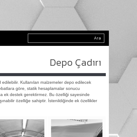
Depo Çadırı
 edilebilir. Kullanılan malzemeler depo edilecek
en ebatlara göre, statik hesaplamalar sonucu
ıca ek destek gerektirmez. Bu özelliği sayesinde
abilir özelliğe sahiptir. İstenildiğinde ek özellikler