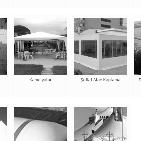
Kamelyalar
Şeffaf Alan Kaplama
R