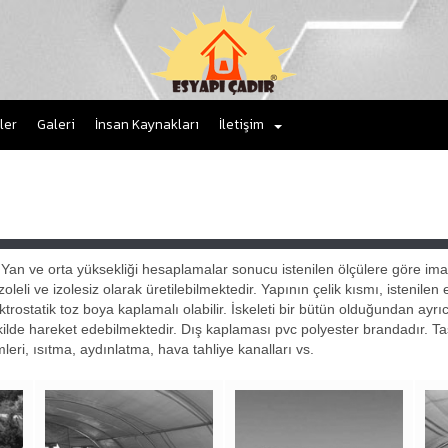
ler
Galeri
İnsan Kaynakları
İletişim
 Yan ve orta yüksekliği hesaplamalar sonucu istenilen ölçülere göre imal
zoleli ve izolesiz olarak üretilebilmektedir. Yapının çelik kısmı, istenil
trostatik toz boya kaplamalı olabilir. İskeleti bir bütün olduğundan ayr
kilde hareket edebilmektedir. Dış kaplaması pvc polyester brandadır. Taşın
mleri, ısıtma, aydınlatma, hava tahliye kanalları vs.