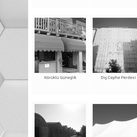
Körüklü Güneşlik
Dış Cephe Perdesi